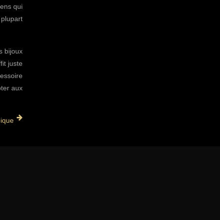
iens qui
 plupart
s bijoux
it juste
cessoire
pter aux
bique