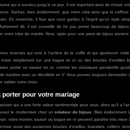
ume qui a survécu jusqu'à ce jour. Il est important ainsi de choisir vot
ences. Sachez, bien évidemment, que votre robe ainsi que la coiffure
ien. En revanche, il faut que vous gardez à l'esprit qu’un style simp
trement dit, il est conseillé de ne pas porter beaucoup de bijoux, 
r votre robe de mariée. Ainsi, opter pour une paire de bijoux anciens
s inversés qui vont à l'arrière de la coiffe et qui ajouteront cette
 miser simplement sur une bague en or ou des boucles d'oreilles bri
aitez porter un sautoir en or, comme les classiques pendentifs goutt
s de mariées avec un décolleté en V. Vous pouvez toujours demander c
r valider votre choix.
 porter pour votre mariage
ncien qui a une forte valeur sentimentale pour vous, alors qu’il a l’air
pouvez le moderniser chez un
créateur de bijoux
. Bien évidemment 
ps. votre montre, sautoir ou bague en or peuvent paraître très vieux 
niser aussi des anciennes boucles d'oreilles, bracelets, colliers, br