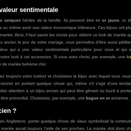
 valeur sentimentale
ux uniques
hérités de la famille. Ils peuvent être en
or jaune
, or b
s ou même avoir une valeur économique inférieure. Ces bijoux ont plu
riée. Ainsi, il faut savoir les choisir pour obtenir ce look de mariée 
u ancien le jour de votre mariage, vous permettra d’être aussi pétilla
èce qui a une valeur sentimentale particulière pour vous et qui e
r votre look à cet accessoire. Si vous avez choisi, par exemple, une
b
le de mariée bohème chic.
ez toujours votre instinct et choisissez le bijou avec lequel vous vou
onnel en portant quelque chose qui, même s'il s'agit d'une tenda
tes attention à un bijou ancien qui peut être gênant ou lourd à porter
t être primordial. Choisissez, par exemple, une
bague en or
ancienne.
cien ?
n Angleterre, porter quelque chose de vieux symbolisait la continuit
a mariée aurait toujours l'aide de ses proches. La mariée doit donc ch