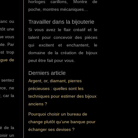
horloges carillons, Montre de
poche, montres mécaniques…
Travailler dans la bijouterie
lanc ou
tôt une
Si vous avez le flair créatif et le
que vous
talent pour concevoir des pièces
nte. Par
qui excitent et enchantent, le
st trop
domaine de la création de bijoux
ague de
peut être fait pour vous.
Derniers article
s sentez
Argent, or, diamant, pierres
nce, ne
précieuses : quelles sont les
, car la
techniques pour estimer des bijoux
anciens ?
Pourquoi choisir un bureau de
change plutôt qu’une banque pour
é de la
échanger ses devises ?
oisir un