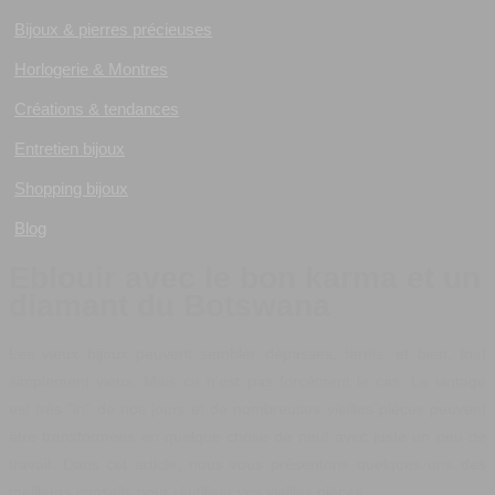
Bijoux & pierres précieuses
Horlogerie & Montres
Créations & tendances
Entretien bijoux
Shopping bijoux
Blog
Eblouir avec le bon karma et un
diamant du Botswana
Les vieux bijoux peuvent sembler dépassés, ternis, et bien, tout
simplement vieux. Mais ce n'est pas forcément le cas. Le vintage
est très "in" de nos jours et de nombreuses vieilles pièces peuvent
être transformées en quelque chose de neuf avec juste un peu de
travail. Dans cet article, nous vous présentons quelques uns des
meilleurs conseils pour réutiliser vos vieilles pièces.