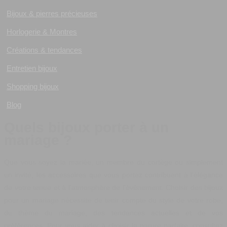
Bijoux & pierres précieuses
Horlogerie & Montres
Créations & tendances
Entretien bijoux
Shopping bijoux
Blog
Quels bijoux porter à un
mariage ?
Que vous soyez la mariée, un membre du cortège ou simplement
un invité, les accessoires que vous portez contribuent à l'élégance
de votre tenue et à l'atmosphère de l'événement. Choisir des bijoux
pour un mariage nécessite de tenir compte du style de votre robe,
du thème du mariage, des tendances actuelles et de vos
préférences. Pour vous aider à choisir la parure parfaite, consultez