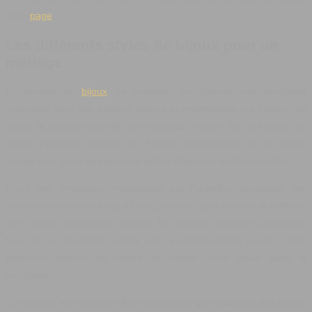
cette
page
.
Les différents styles de bijoux pour un
mariage
En termes de
bijoux
de mariage, on observe une tendance
croissante vers des designs épurés et minimalistes qui mettent en
valeur la beauté naturelle des matériaux nobles. Les créateurs de
bijoux s'inspirent souvent de formes géométriques et de lignes
fluides pour créer des pièces à la fois élégantes et intemporelles.
L'une des évolutions marquantes est l'abandon progressif des
parures imposantes au profit d'accessoires plus discrets et raffinés.
Les colliers ras-du-cou délicats, les boucles d'oreilles pendantes
fines et les bracelets subtils sont particulièrement prisés. Cette
approche permet de mettre en valeur votre tenue sans la
surcharger.
Concernant les mariées, elles recherchent généralement des pièces