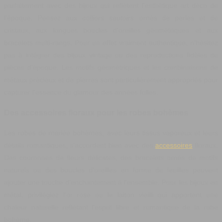
parfaitement avec des bijoux qui reflètent l'esthétique art déco de
l'époque. Pensez aux
colliers sautoirs
ornés de perles et de
cristaux, aux longues boucles d'oreilles géométriques et aux
bracelets multi-rangs. Pour un effet vraiment authentique, n'hésitez
pas à intégrer des bijoux vintage ou des reproductions fidèles de
pièces d'époque. Les motifs géométriques et les combinaisons de
métaux précieux et de pierres sont particulièrement appropriés pour
capturer l'essence du glamour des années folles.
Des accessoires floraux pour les robes bohèmes
Les robes de mariée bohèmes, avec leurs tissus vaporeux et leurs
détails romantiques, s'accordent bien avec des
accessoires
floraux.
Des couronnes de fleurs délicates, des bracelets ornés de motifs
naturels ou des boucles d'oreilles en forme de feuilles peuvent
ajouter une touche d'enchantement à l'ensemble. Pour les bijoux en
métal, privilégiez l'or rose ou le laiton vieilli qui apportent une
chaleur naturelle reflétant l'esprit libre et romantique de la robe
bohème.