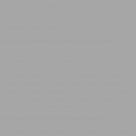
Chaque style de robe appelle des accessoires qui mettent en valeur
ses caractéristiques et connaître les associations possibles pour les
différents types de robes de mariée permet de compléter, et non de
surcharger, la tenue principale.
Des parures minimalistes pour les robes sirènes
Les robes sirènes, avec leur silhouette épousant les formes,
demandent des bijoux qui ne perturbent pas leurs lignes fluides.
Pour ces robes, optez pour des
parures minimalistes
qui apportent
une touche de brillance sans excès. Un collier fin en or blanc ou en
platine, accompagné de petites boucles d'oreilles assorties, suffit
souvent à rehausser l'élégance de la robe. Pour un look plus
audacieux, envisagez de porter un bracelet-manchette délicat ou
une paire de longs pendants d'oreilles qui allongent la silhouette.
Des bijoux art déco pour les robes années 20
Les robes de mariée inspirées des années 20 s'accordent