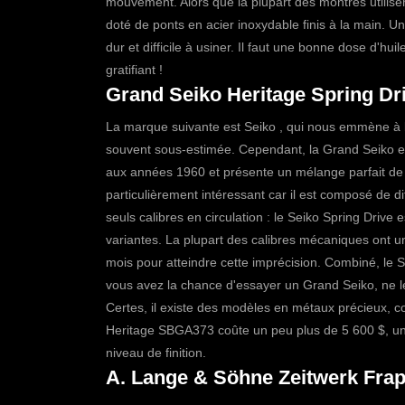
mouvement. Alors que la plupart des montres utilis
doté de ponts en acier inoxydable finis à la main. Un
dur et difficile à usiner. Il faut une bonne dose d'hui
gratifiant !
Grand Seiko Heritage Spring Dr
La marque suivante est
Seiko
, qui nous emmène à l
souvent sous-estimée. Cependant, la Grand Seiko es
aux années 1960 et présente un mélange parfait de p
particulièrement intéressant car il est composé de 
seuls calibres en circulation : le Seiko Spring Driv
variantes. La plupart des calibres mécaniques ont un
mois pour atteindre cette imprécision. Combiné, le S
vous avez la chance d'essayer un Grand Seiko, ne l
Certes, il existe des modèles en métaux précieux, c
Heritage SBGA373 coûte un peu plus de 5 600 $, un 
niveau de finition.
A. Lange & Söhne Zeitwerk Fra