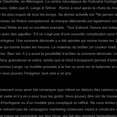
de Glashütte, en Allemagne. Le centre névralgique de l'industrie horlog
ues, telles que
A. Lange & Söhne
. Remis à neuf après la chute du mu
s les plus exquis de tous les temps. Sa devise actuelle est "Ne jamais r
 niveau de finition exceptionnel, la marque allemande est également c
mal Strike en
est un excellent exemple . Tout d'abord, l'heure est indi
 avec des aiguilles. S'il ne s'agit pas d'une nouvelle complication pour
 horlogère. Une sonnerie décimale y a été ajoutée qui sonne toutes les 
e qui sonne toutes les heures. Le matériau du boîtier (or couleur miel)
. Bien sûr, il y a aussi la possibilité d'arrêter la sonnerie décimale.
L
face granuleuse et sobre, tandis que le fond transparent permet d'adm
tres Lange, ce modèle possède à la fois un pont sur le balancier et 
ous pouvez l'imaginer, tout cela a un prix.
aintenant vous avoir fait remarquer que même en dehors des cantons 
st vaste et il y en a pour tous les goûts. Vous pouvez être sûr de trouve
 d'horlogerie ou d'un modèle plus compliqué et raffiné. Ne vous limitez
e ne mènent pas de campagnes marketing coûteuses visant à construire
ut mieux se concentrer sur leur force, qui fait des montres fantastiques.