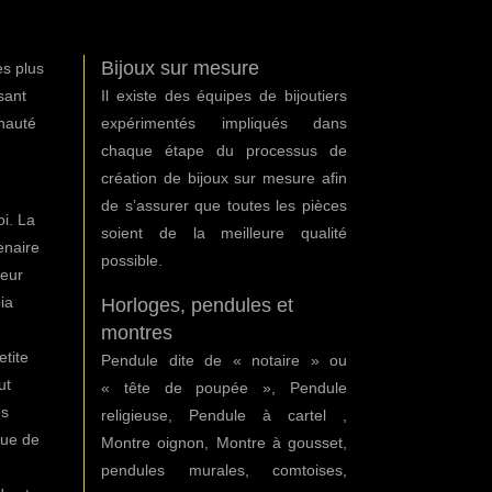
Bijoux sur mesure
es plus
sant
Il existe des équipes de bijoutiers
nauté
expérimentés impliqués dans
chaque étape du processus de
création de bijoux sur mesure afin
de s’assurer que toutes les pièces
i. La
soient de la meilleure qualité
enaire
possible.
Leur
ia
Horloges, pendules et
montres
etite
Pendule dite de « notaire » ou
ut
« tête de poupée », Pendule
es
religieuse, Pendule à cartel ,
que de
Montre oignon, Montre à gousset,
pendules murales, comtoises,