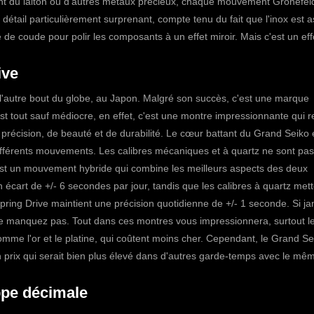
ent du laiton ou d'autres métaux précieux, chaque mouvement Grönefel
 détail particulièrement surprenant, compte tenu du fait que l'inox est 
le de coude pour polir les composants à un effet miroir. Mais c'est un eff
ive
'autre bout du globe, au Japon. Malgré son succès, c'est une marque
t tout sauf médiocre, en effet, c'est une montre impressionnante qui 
récision, de beauté et de durabilité.
Le cœur battant du
Grand Seiko
différents mouvements. Les calibres mécaniques et à quartz ne sont pas
e est un mouvement hybride qui combine les meilleurs aspects des deux
 écart de +/- 6 secondes par jour, tandis que les calibres à quartz met
pring Drive maintient une précision quotidienne de +/- 1 seconde.
Si j
e manquez pas. Tout dans ces montres vous impressionnera, surtout le
omme l'or et le platine, qui coûtent moins cher. Cependant, le Grand Se
prix qui serait bien plus élevé dans d'autres garde-temps avec le mê
ppe décimale