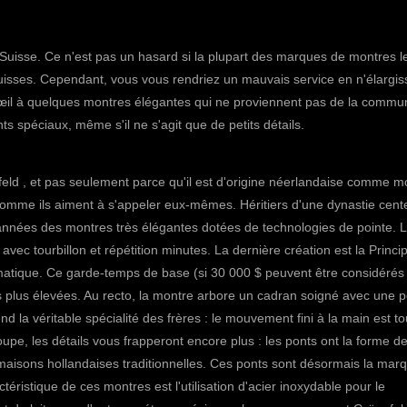
Suisse. Ce n'est pas un hasard si la plupart des marques de montres l
suisses. Cependant, vous vous rendriez un mauvais service en n'élargis
'œil à quelques montres élégantes qui ne proviennent pas de la commu
ts spéciaux, même s'il ne s'agit que de petits détails.
eld
, et pas seulement parce qu'il est d'origine néerlandaise comme mo
comme ils aiment à s'appeler eux-mêmes. Héritiers d'une dynastie cent
s années des montres très élégantes dotées de technologies de pointe. 
vec tourbillon et répétition minutes.
La dernière création est la Princip
matique. Ce garde-temps de base (si 30 000 $ peuvent être considérés
s plus élevées. Au recto, la montre arbore un cadran soigné avec une p
d la véritable spécialité des frères : le mouvement fini à la main est to
oupe, les détails vous frapperont encore plus : les ponts ont la forme d
 maisons hollandaises traditionnelles. Ces ponts sont désormais la mar
éristique de ces montres est l'utilisation d'acier inoxydable pour le