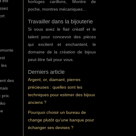
d est
horloges carillons, Montre de
assez
poche, montres mécaniques…
ort
Travailler dans la bijouterie
Si vous avez le flair créatif et le
talent pour concevoir des pièces
qui excitent et enchantent, le
remonte
domaine de la création de bijoux
est
peut être fait pour vous.
 les
Derniers article
Argent, or, diamant, pierres
tent des
précieuses : quelles sont les
amais
techniques pour estimer des bijoux
 prix.
anciens ?
iko
me
Pourquoi choisir un bureau de
change plutôt qu’une banque pour
échanger ses devises ?