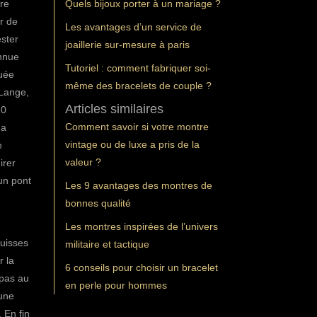
ère
Quels bijoux porter à un mariage ?
r de
Les avantages d’un service de
ester
joaillerie sur-mesure à paris
onnue
Tutoriel : comment fabriquer soi-
quée
même des bracelets de couple ?
 Lange,
Articles similaires
10
Comment savoir si votre montre
 a
vintage ou de luxe a pris de la
e
valeur ?
irer
un pont
Les 9 avantages des montres de
bonnes qualité
Les montres inspirées de l’univers
suisses
militaire et tactique
r la
6 conseils pour choisir un bracelet
 pas au
en perle pour hommes
 une
 En fin