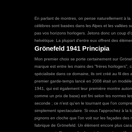
En parlant de montres, on pense naturellement à la 
célèbres sont basées dans les Alpes et les vallées 
pas vos horizons horlogers. Jetons donc un coup d
helvétique. La plupart d'entre eux offrent des élémen
Grönefeld 1941 Principia
Mon premier choix se porte certainement sur
Grönef
marque est entre les mains des "frères horlogers", 
spécialisée dans ce domaine, ils ont créé au fil de
premier garde-temps lancé en 2008 était un modèle a
1941, qui est également leur première montre auto
comme un prix de base) est fini selon les normes le
seconde ; ce n'est qu'en le tournant que l'on compren
simplement spectaculaire. Si vous l'approchez à la l
pignons en cloche que l'on voit sur les façades des
fabrique de Grönefeld.
Un élément encore plus caract