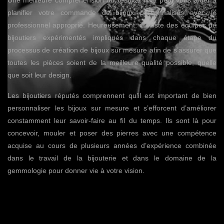
Une meilleure compréhension du résultat final peut vous aider à
planifier votre commande de bijoux personnalisés avec le
professionnel approprié. Heureusement, il existe des équipes de
bijoutiers expérimentés impliqués dans chaque étape du
processus de création de bijoux sur mesure afin de s’assurer que
toutes les pièces soient de la meilleure qualité possible, quelle
que soit leur design.
Les bijoutiers réputés comprennent qu’il est important de bien
personnaliser les bijoux sur mesure et s’efforcent d’améliorer
constamment leur savoir-faire au fil du temps. Ils sont là pour
concevoir, mouler et poser des pierres avec une compétence
acquise au cours de plusieurs années d’expérience combinée
dans le travail de la bijouterie et dans le domaine de la
gemmologie pour donner vie à votre vision.