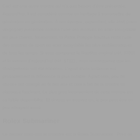
Ceci est une autre montre qui n'a pas besoin d'être présentée.
Aujourd'hui, il est considéré comme un héritage à transmettre de
génération en génération. À son époque, cependant, elle était (sans
vergogne) présentée comme l'une des montres en acier inoxydable
les plus chères. Néanmoins, la
Patek Philippe Nautilus
reste l'une
des montres de sport en acier inoxydable les plus emblématiques
de tous les temps.
Si vous comparez le Nautilus original (réf. 3700)
et la version d'aujourd'hui
(réf. 5711)
, vous remarquerez que les
changements ont été minimes. L'ajout d'une trotteuse est
probablement la différence la plus notable. A part cela, peu de
choses ont changé au fil des ans et cela a fait de la montre un
classique fascinant. Le plus gros inconvénient de cette montre est
sa faible disponibilité. Et si vous en trouvez un, le prix peut être un
peu effrayant aussi.
Rolex Submariner
Le dernier mais non le moindre est la
Rolex S
u
bmariner
. Près de