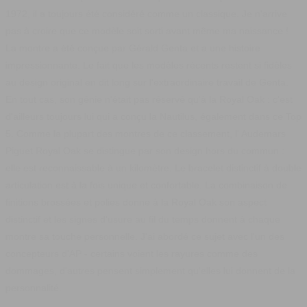
1972, il a toujours été considéré comme un classique. Je n'arrive
pas à croire que ce modèle soit sorti avant même ma naissance !
La montre a été conçue par Gérald Genta et a une histoire
impressionnante. Le fait que les modèles récents restent si fidèles
au design original en dit long sur l'extraordinaire travail de Genta.
En tout cas, son génie n'était pas réservé qu'à la Royal Oak : c'est
d'ailleurs toujours lui qui a conçu la Nautilus, également dans ce Top
5.
Comme la plupart des montres de ce classement, l'
Audemars
Piguet Royal Oak
se distingue par son design hors du commun :
elle est reconnaissable à un kilomètre. Le bracelet distinctif à double
articulation est à la fois unique et confortable. La combinaison de
finitions brossées et polies donne à la Royal Oak son aspect
distinctif et les signes d'usure au fil du temps donnent à chaque
montre sa touche personnelle. J'ai abordé ce sujet avec l'un des
concepteurs d'AP - certains voient les rayures comme des
dommages, d'autres pensent simplement qu'elles lui donnent de la
personnalité.