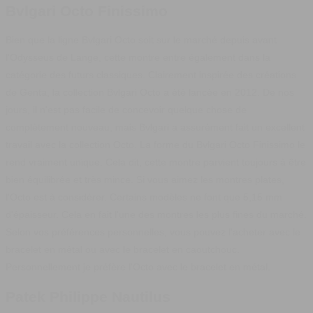
Bvlgari Octo Finissimo
Bien que la ligne
Bvlgari Octo
soit sur le marché depuis avant
l'Odysseus de Lange, cette montre entre également dans la
catégorie des futurs classiques. Clairement inspirée des créations
de Genta, la collection Bvlgari Octo a été lancée en 2012. De nos
jours, il n'est pas facile de concevoir quelque chose de
complètement nouveau, mais
Bvlgari
a assurément fait un excellent
travail avec la collection Octo.
La forme du Bvlgari Octo Finissimo le
rend vraiment unique. Cela dit, cette montre parvient toujours à être
bien équilibrée et très mince. Si vous aimez les montres plates,
l'Octo est à considérer.
Certains modèles ne font que 5,15 mm
d'épaisseur. Cela en fait l'une des montres les plus fines du marché.
Selon vos préférences personnelles, vous pouvez l'acheter avec le
bracelet en métal ou avec le bracelet en caoutchouc.
Personnellement je préfère l'Octo avec le bracelet en métal.
Patek Philippe Nautilus