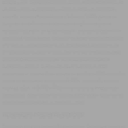
d'abord y jeter un œil.
La nouvelle
A. Lange & Söhne
Odysseus est
un garde-temps surprenant qui reflète ce niveau de fabrication
auquel la maison allemande nous a habitués. L'ADN typique de
Lange est immédiatement reconnaissable grâce aux grands
indicateurs du jour et de la date situés à l'extérieur du cadran. Ce
modèle est non seulement le premier de Lange en acier, mais c'est
aussi le premier produit avec son tout nouveau bracelet en acier
inoxydable avec un fermoir micro-ajustable pour un maximum de
confort.
L'Odysseus est animée par le tout nouveau calibre
automatique L155.1. Le mouvement est composé de 312
composants et dispose d'une réserve de marche de 50 heures. Sur
le rotor on retrouve les inscriptions PLATIN, qui fait référence au
matériau utilisé, et DOTOMATIC, en référence à la fonction date
automatique. Cette montre est étanche à 120 m (394 ft), ce qui est
assez inhabituel dans le monde des montres.
Audemars Piguet Royal Oak
Cette montre n'a pas besoin d'être présentée. Depuis ses débuts en