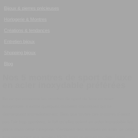
Bijoux & pierres précieuses
Horlogerie & Montres
Créations & tendances
Entretien bijoux
Shopping bijoux
Blog
Nos 5 montres de sport de luxe
en acier inoxydable préférées
En ce qui concerne les montres de sport de luxe en acier
inoxydable, il existe quelques modèles classiques qui se
démarquent immédiatement. Bien que toutes ces montres n'aient
pas l'air trop sportives, le fait qu'elles soient en acier inoxydable les
place dans cette catégorie. Certaines des montres en acier de cette
liste remontent aux années 1970, mais quelques modèles sont