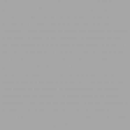
70 ans après sa naissance, cette montre de sport est difficile à
ignorer. Lancé en 1953, il conserve encore une grande partie de sa
conception d'origine, bien qu'il ait reçu quelques ajustements plus
fins que l'AP et la Patek. Quoi qu'il en soit, cela n'a fait que
l'améliorer. Si vous envisagez de réduire votre collection de montres
à une seule, ce serait l'un des candidats. La Submariner est l'une
des rares montres que je peux porter à mon poignet 24 heures sur
24. Cela est particulièrement vrai de la nouvelle
réf. 116610LN
avec
son bracelet équipé de micro-réglage.
Cette montre a été conçue
pour durer et, en effet, elle le fait. Au fil des ans, il m'est arrivé de
heurter accidentellement mon Submariner à plusieurs reprises.
Malgré le bruit et la panique du moment, ça n'a jamais fait de mal.
Cette montre est parfaite pour un usage quotidien, que vous en
choisissiez une des années 70, un modèle actuel ou un modèle
intermédiaire.
Avec ses 40 mm de diamètre, il est très confortable et
possède l'un des meilleurs bracelets en acier inoxydable de tous les
temps : l'Oyster. Là encore, le seul point sensible est sa disponibilité
ou plutôt son manque de disponibilité. C'est frustrant quand la