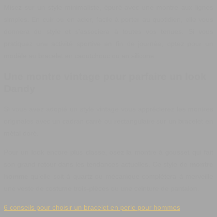
Misez sur un style minimaliste, épuré avec une montre aux lignes
simples. En cuir ou en acier, facile à porter au quotidien, elle vous
donnera du style et s’associera à toutes vos tenues. Si vous
pratiquez une activité sportive en fin de journée, optez pour un
modèle au bracelet en caoutchouc ou en silicone.
Une montre vintage pour parfaire un look
Dandy
Si vous avez adopté un style vintage vous apprécierez les montres
originales avec un cadran carré ou rectangulaire sur un bracelet en
métal doré.
Pour un look encore plus classe, osez la montre à gousset qui fait
son grand retour dans les tendances actuelles. Ce style de
montre
homme
qu’elle soit à quartz ou mécanique complètera à merveille
une veste de costume trois-pièces ou une ceinture de pantalon.
6 conseils pour choisir un bracelet en perle pour hommes