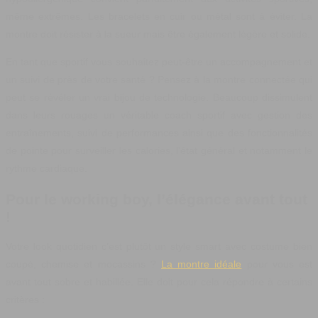
même extrêmes. Les bracelets en cuir ou métal sont à éviter. La
montre doit résister à la sueur mais être également légère et solide.
En tant que sportif vous souhaitez peut-être un accompagnement et
un suivi de près de votre santé ? Pensez à la montre connectée qui
peut se révéler un vrai bijou de technologie. Beaucoup dissimulent
dans leurs rouages un véritable coach sportif avec gestion des
entraînements, suivi de performances ainsi que des fonctionnalités
de pointe pour surveiller les calories, l’état général et notamment le
rythme cardiaque.
Pour le working boy, l’élégance avant tout
!
Votre look quotidien c’est plutôt un style smart avec costume bien
coupé, chemise et mocassins ?
La montre idéale
pour vous est
avant tout sobre et habillée. Elle doit pour cela répondre à certains
critères :