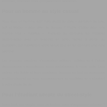
étonnant, colorées voire complètement délirantes…
Pour un homme au style casual
Vous êtes un homme actif mais plutôt du style « pantalon de toile,
pull et blazer » pour aller au bureau ? Inutile d’opter pour une
montre trop « habillée ». Préférez au contraire les modèles
décontractés avec un bracelet en acier, faciles à porter au
quotidien, qui habilleront votre tenue tout en lui donnant une note
sportive.
Les montres sportives d’inspiration militaire, solides et à l’allure
décontractée s’accorderont aussi parfaitement à votre style. Leur
cadran très lisible et leurs nombreux boutons en font un accessoire
multifonctionnel qui vous accompagnera au quotidien en s’adaptant
à votre mode de vie.
Pour l’étudiant adepte du street-style
Votre look est simple, jean et basket voire d’inspiration urbaine ?