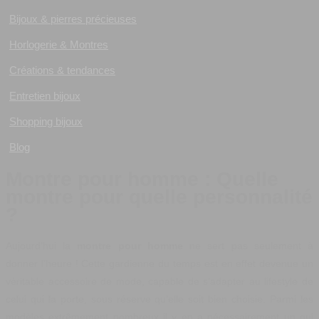
Bijoux & pierres précieuses
Horlogerie & Montres
Créations & tendances
Entretien bijoux
Shopping bijoux
Blog
Montre pour homme : Quelle
montre pour quelle personnalité
?
Aujourd’hui la
montre pour homme
ne sert pas seulement à
donner l’heure ! Cette gardienne du temps est en effet devenue un
véritable accessoire de mode, capable de s’adapter au lifestyle de
celui qui la porte, sous réserve qu’elle soit bien choisie. Parmi les
modèles extrêmement nombreux il y en a nécessairement un qui