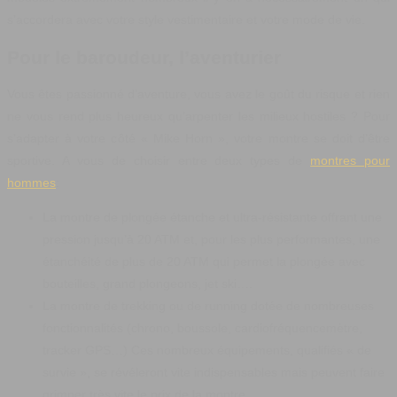
s’accordera avec votre style vestimentaire et votre mode de vie.
Pour le baroudeur, l’aventurier
Vous êtes passionné d’aventure, vous avez le goût du risque et rien
ne vous rend plus heureux qu’arpenter les milieux hostiles ? Pour
s’adapter à votre côté « Mike Horn », votre montre se doit d’être
sportive. A vous de choisir entre deux types de
montres pour
hommes
:
La montre de plongée étanche et ultra-résistante offrant une
pression jusqu’à 20 ATM et, pour les plus performantes, une
étanchéité de plus de 20 ATM qui permet la plongée avec
bouteilles, grand plongeons, jet ski….
La montre de trekking ou de running dotée de nombreuses
fonctionnalités (chrono, boussole, cardiofréquencemètre,
tracker GPS…) Ces nombreux équipements, qualifiés « de
survie », se révéleront vite indispensables mais peuvent faire
grimper très vite le prix de la montre.