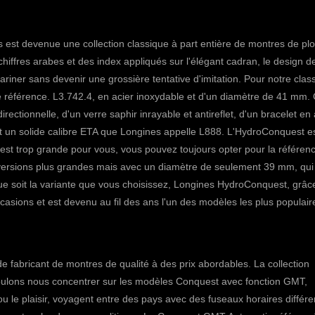
s
est devenue une collection classique à part entière de montres de pl
chiffres arabes et des index appliqués sur l'élégant cadran, le design d
ner sans devenir une grossière tentative d'imitation.
Pour notre clas
référence. L3.742.4, en acier inoxydable et d'un diamètre de 41 mm.
ectionnelle, d'un verre saphir inrayable et antireflet, d'un bracelet en 
at un
solide calibre ETA
que Longines appelle L888. L'HydroConquest e
st trop grande pour vous, vous pouvez toujours opter pour la référen
 versions plus grandes mais avec un diamètre de seulement 39 mm, qui
ue soit la variante que vous choisissez, Longines HydroConquest, grâc
casions et est devenu au fil des ans l'un des modèles les plus populair
de fabricant de montres de qualité à des prix abordables. La
collection
oulons nous concentrer sur les modèles Conquest avec fonction GMT,
 ou le plaisir, voyagent entre des pays avec des fuseaux horaires différe