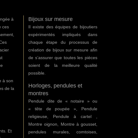
Bijoux sur mesure
ongée à
e ces
Il existe des équipes de bijoutiers
sement,
expérimentés impliqués dans
 Ces
chaque étape du processus de
acier
création de bijoux sur mesure afin
st
de s’assurer que toutes les pièces
ce
soient de la meilleure qualité
possible.
e à son
Horloges, pendules et
es de la
montres
Pendule dite de « notaire » ou
« tête de poupée », Pendule
religieuse, Pendule à cartel ,
Montre oignon, Montre à gousset,
nts. Et
pendules murales, comtoises,