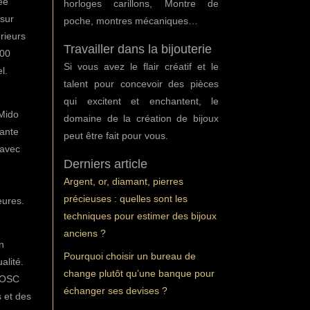
ée
horloges carillons, Montre de
 sur
poche, montres mécaniques…
rieurs
Travailler dans la bijouterie
000
Si vous avez le flair créatif et le
l.
talent pour concevoir des pièces
qui excitent et enchantent, le
Mido
domaine de la création de bijoux
nante
peut être fait pour vous.
 avec
Derniers article
Argent, or, diamant, pierres
précieuses : quelles sont les
eures.
techniques pour estimer des bijoux
anciens ?
n
Pourquoi choisir un bureau de
alité.
change plutôt qu’une banque pour
 COSC
échanger ses devises ?
s et des