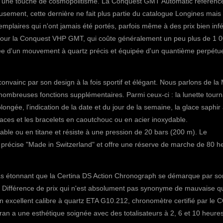
 une touche de cosmopolitisme.
La Conquest GMT Automatic référenc
sement, cette dernière ne fait plus partie du catalogue Longines mais
mplaires qui n'ont jamais été portés, parfois même à des prix bien infé
 pour la Conquest VHP GMT, qui coûte généralement un peu plus de 1 
e d'un mouvement à quartz précis et équipée d'un quantième perpétue
nvainc par son design à la fois sportif et élégant. Nous parlons de la
nombreuses fonctions supplémentaires. Parmi ceux-ci : la lunette tour
ongée, l'indication de la date et du jour de la semaine, la glace saphir
 faces et les bracelets en caoutchouc ou en acier inoxydable.
able ou en titane et résiste à une pression de 20 bars (200 m). Le
précise "Made in Switzerland" et offre une réserve de marche de 80 h
pas étonnant que la
Certina DS Action Chronograph
se démarque par so
t. Différence de prix qui n'est absolument pas synonyme de mauvaise qu
 excellent calibre à quartz ETA G10.212, chronomètre certifié par le
ran a une esthétique soignée avec des totalisateurs à 2, 6 et 10 heure