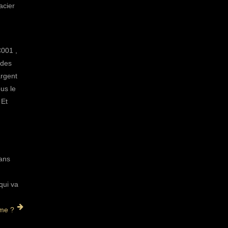
acier
C001
,
 des
argent
us le
 Et
 ans
qui va
me ?