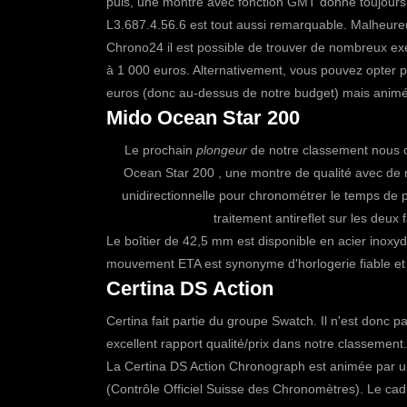
puis, une montre avec fonction GMT donne toujours
L3.687.4.56.6 est tout aussi remarquable. Malheureu
Chrono24 il est possible de trouver de nombreux exe
à 1 000 euros. Alternativement, vous pouvez opter
euros (donc au-dessus de notre budget) mais animé
Mido Ocean Star 200
Le prochain
plongeur
de notre classement nous co
Ocean Star 200
, une montre de qualité avec de 
unidirectionnelle pour chronométrer le temps de pl
traitement antireflet sur les deux
Le boîtier de 42,5 mm est disponible en acier inoxyd
mouvement ETA est synonyme d'horlogerie fiable et 
Certina DS Action
Certina fait partie du groupe Swatch. Il n'est donc 
excellent rapport qualité/prix dans notre classemen
La Certina DS Action Chronograph est animée par un
(Contrôle Officiel Suisse des Chronomètres). Le cad