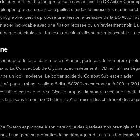
ui lui donnent une touche granuleuse sans excès. La DS Action Chrono
 plongée grâce à de larges aiguilles et index luminescents et une lunet
ronographe, Certina propose une version alternative de la DS Action a
en acier inoxydable avec une finition brossée ou un revêtement noir. La
agne au choix d'un bracelet en cuir, textile ou acier inoxydable. Le c
ine
 connu pour le légendaire modèle Airman, porté par de nombreux pilote
tnam. La
Combat Sub de Glycine
avec revêtement PVD noir s'inscrit ég
 donne un look moderne.
Le boîtier solide du Combat Sub est en acier
mé par un robuste calibre Sellita SW200 et est étanche à 200 m (20 b
des influences extérieures. Glycine propose la montre avec une lunette 
s fans sous le nom de "Golden Eye" en raison des chiffres et des aigui
upe Swatch et propose à son catalogue des garde-temps prestigieux à
ition, Tissot peut se permettre de se démarquer des autres fabricants d