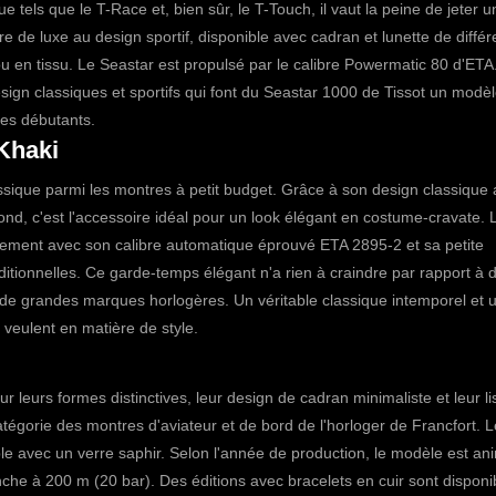
tels que le T-Race et, bien sûr, le T-Touch, il vaut la peine de jeter u
e de luxe au design sportif, disponible avec cadran et lunette de différ
ou en tissu. Le Seastar est propulsé par le calibre Powermatic 80 d'ETA
ign classiques et sportifs qui font du Seastar 1000 de Tissot un modè
les débutants.
Khaki
assique parmi les montres à petit budget. Grâce à son design classique
rond, c'est l'accessoire idéal pour un look élégant en costume-cravate.
ement avec son calibre automatique éprouvé ETA 2895-2 et sa petite
itionnelles. Ce garde-temps élégant n'a rien à craindre par rapport à 
 de grandes marques horlogères. Un véritable classique intemporel et 
 veulent en matière de style.
leurs formes distinctives, leur design de cadran minimaliste et leur lisi
catégorie des montres d'aviateur et de bord de l'horloger de Francfort.
L
le avec un verre saphir. Selon l'année de production, le modèle est an
nche à 200 m (20 bar). Des éditions avec bracelets en cuir sont disponi