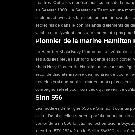
montres. Outre les modèles bien connus de la marque 
au Seastar 1000.
La
Seastar de Tissot
est une montr
couleurs et avec des bracelets en acier inoxydable 
secret réside dans le bon mélange d'éléments de des
valable et polyvalent dans une gamme de prix pour 
Pionnier de la marine Hamilton 
La
Hamilton Khaki Navy Pioneer
est un véritable cl
ses aiguilles bleues sur fond argenté et son boîtier 
Khaki Navy Pioneer de Hamilton nous convainc égal
seconde discrète inspirée des montres de poche trad
modèles pratiquement similaires - mais plus chers -
compagnon idéal pour tous ceux qui savent ce qu'ils
Sinn 556
Les modèles de la ligne 556 de Sinn sont connus pour 
claire. De plus, elles rentrent parfaitement dans la 
boîtier du
Sinn 556
fonctionnel est en acier inoxydab
le calibre ETA 2824-2 ou le Sellita SW200 et est éta