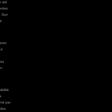
n œil
entes
. Son
le
 avec
La
des
un
bilité
e
imé par
bles