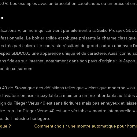
000 €. Les exemples avec un bracelet en caoutchouc ou un bracelet en 
"
fications », un nom qui convient parfaitement à la
Seiko Prospex SBD
ofessionnelle. Le boîtier solide et robuste présente le charme classique
s très particuliers. Le contraste résultant du grand cadran noir avec l'
Prospex SBDC001 une apparence unique et de caractère.
Aussi connu so
s fidèles sur Internet, notamment dans son pays d'origine : le Japon.
ison de ce surnom.
us 40 de Stowa
que des définitions telles que « classique moderne » ou
d'aviateur en acier inoxydable a maintenu un prix abordable au fil des
ign du Flieger Verus 40 est sans fioritures mais pas ennuyeux et laisse
ire trop. La Flieger Verus 40 est une véritable « montre intemporelle » 
 de l'industrie horlogère.
rque ?
Comment choisir une montre automatique pour hom