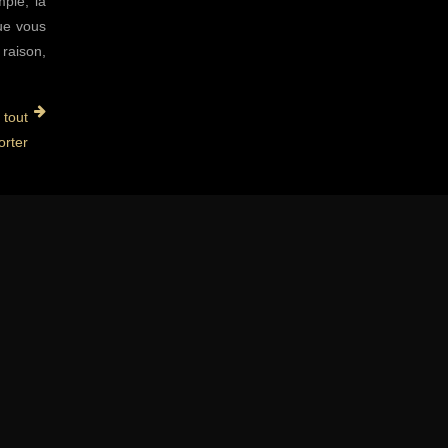
ple, la
que vous
 raison,
 tout
rter