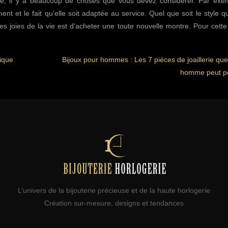
re, il y a beaucoup de choses que vous devez considérer. Par exem
ement et le fait qu'elle soit adaptée au service. Quel que soit le style 
es joies de la vie est d'acheter une toute nouvelle montre. Pour cette
tique
Bijoux pour hommes : Les 7 pièces de joaillerie que
homme peut po
L’univers de la bijouterie précieuse et de la haute horlogerie
Création sur-mesure, designs et tendances