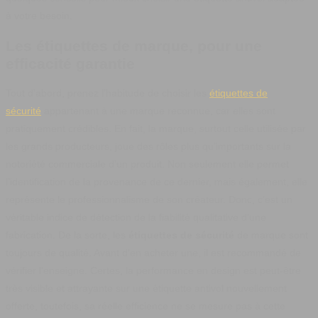
à votre besoin.
Les étiquettes de marque, pour une
efficacité garantie
Tout d’abord, prenez l’habitude de choisir les
étiquettes de
sécurité
appartenant à une marque reconnue, car elles sont
pratiquement crédibles. En fait, la marque, surtout celle utilisée par
les grands producteurs, joue des rôles plus qu’importants sur la
notoriété commerciale d’un produit. Non seulement elle permet
l’identification de la provenance de ce dernier, mais également, elle
représente le professionnalisme de son créateur. Donc, c’est un
véritable indice de détection de la fiabilité qualitative d’une
fabrication. De la sorte, les
étiquettes de sécurité
de marque sont
toujours de qualité. Avant d'en acheter une, il est recommandé de
vérifier l’enseigne. Certes, la performance en design est peut-être
très visible et attrayante sur une étiquette antivol nouvellement
offerte, toutefois, sa réelle efficience ne se mesure pas à cette