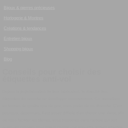
Bijoux & pierres précieuses
Horlogerie & Montres
Créations & tendances
Entretien bijoux
Shopping bijoux
Blog
Conseils pour choisir des
étiquettes anti-vol
Depuis la popularisation de leur fabrication, le marché des
étiquettes de sécurité se développe constamment. Ce, aussi bien
en termes de qualité que de prix, sans parler de sa diversité. C’est
pourquoi, désormais, il est assez difficile d’en choisir une. Ainsi, afin
de vous faciliter les tâches, vous trouverez dans l'article qui suit
quelques conseils pour mieux choisir une étiquette antivol adaptée