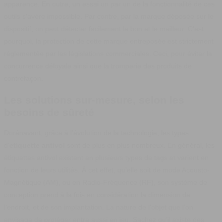
apparence. En outre, un essai un par un de la fonctionnalité de ces
outils s’avère impossible. Par contre, par la marque déposée sur le
dispositif, on peut détecter facilement le bon et le meilleur. C’est
pourquoi, la protection de cette marque entreposée est strictement
réglementée par les législations commerciales. Ceci, pour éviter la
concurrence déloyale ainsi que la tromperie des produits de
contrefaçon.
Les solutions sur-mesure, selon les
besoins de sûreté
Dorénavant, grâce à l’évolution de la technologie, les types
d’
etiquette antivol
sont de plus en plus nombreux. En général, les
étiquettes antivol existent en plusieurs types de tags et varient en
fonction de leurs utilités. À cet effet, qu’elle soit de mode Acousto-
Magnétique (AM), ou en Radio-Fréquence (RF), son système de
conception prend à la fois en considération la dimension de
l’endroit, et de son implantation. La nature de l’objet que l’on
envisage de protéger entre aussi en jeu. Sachez qu'il existe des