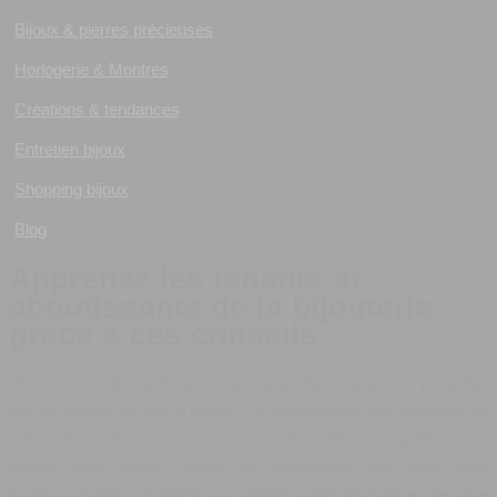
Bijoux & pierres précieuses
Horlogerie & Montres
Créations & tendances
Entretien bijoux
Shopping bijoux
Blog
Apprenez les tenants et
aboutissants de la bijouterie
grâce à ces conseils
Vous êtes sur le marché pour vendre les bijoux que vous possédez
afin de gagner un peu d'argent. Ce marché peut être effrayant en
raison de toutes les personnes malhonnêtes auxquelles vous
pouvez avoir affaire. Suivez les informations que nous vous
fournissons dans cet article pour mettre toutes les chances de votre