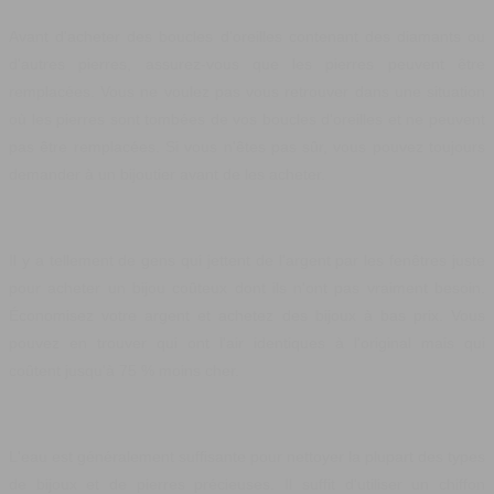
Avant d'acheter des boucles d'oreilles contenant des diamants ou
d'autres pierres, assurez-vous que les pierres peuvent être
remplacées. Vous ne voulez pas vous retrouver dans une situation
où les pierres sont tombées de vos boucles d'oreilles et ne peuvent
pas être remplacées. Si vous n'êtes pas sûr, vous pouvez toujours
demander à un bijoutier avant de les acheter.
Il y a tellement de gens qui jettent de l'argent par les fenêtres juste
pour acheter un bijou coûteux dont ils n'ont pas vraiment besoin.
Économisez votre argent et achetez des bijoux à bas prix. Vous
pouvez en trouver qui ont l'air identiques à l'original mais qui
coûtent jusqu'à 75 % moins cher.
L'eau est généralement suffisante pour nettoyer la plupart des types
de bijoux et de pierres précieuses. Il suffit d'utiliser un chiffon