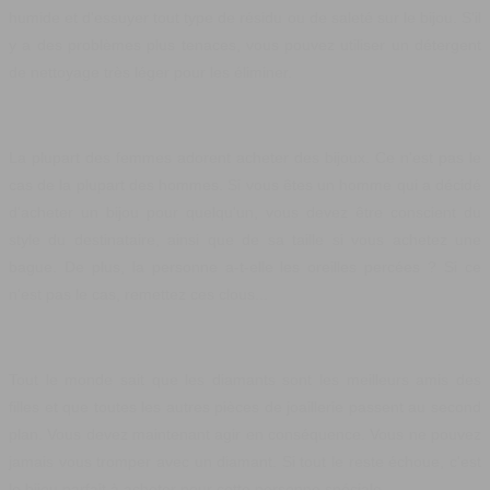
humide et d'essuyer tout type de résidu ou de saleté sur le bijou. S'il
y a des problèmes plus tenaces, vous pouvez utiliser un détergent
de nettoyage très léger pour les éliminer.
La plupart des femmes adorent acheter des bijoux. Ce n'est pas le
cas de la plupart des hommes. Si vous êtes un homme qui a décidé
d'acheter un bijou pour quelqu'un, vous devez être conscient du
style du destinataire, ainsi que de sa taille si vous achetez une
bague. De plus, la personne a-t-elle les oreilles percées ? Si ce
n'est pas le cas, remettez ces clous...
Tout le monde sait que les diamants sont les meilleurs amis des
filles et que toutes les autres pièces de joaillerie passent au second
plan. Vous devez maintenant agir en conséquence. Vous ne pouvez
jamais vous tromper avec un diamant. Si tout le reste échoue, c'est
le bijou parfait à acheter pour cette personne spéciale.