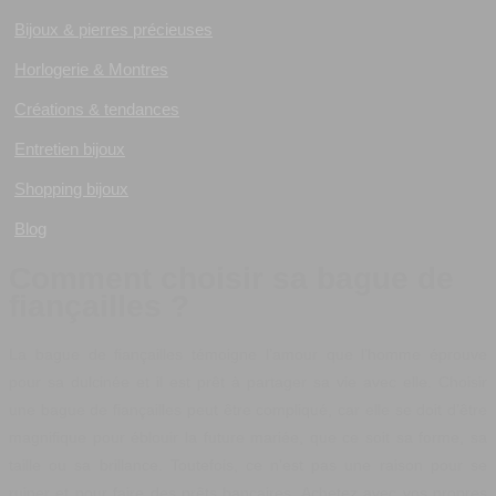
Bijoux & pierres précieuses
Horlogerie & Montres
Créations & tendances
Entretien bijoux
Shopping bijoux
Blog
Comment choisir sa bague de
fiançailles ?
La bague de fiançailles témoigne l’amour que l’homme éprouve
pour sa dulcinée et il est prêt à partager sa vie avec elle. Choisir
une bague de fiançailles peut être compliqué, car elle se doit d’être
magnifique pour éblouir la future mariée, que ce soit sa forme, sa
taille ou sa brillance. Toutefois, ce n’est pas une raison pour se
ruiner et pour faire des prêts bancaires. Achetez avec vos propres