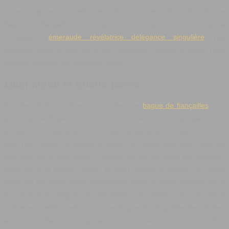
moyens, après tout, elle vient de votre cœur. Pour choisir une
bague de fiançailles, il faut penser au métal et la pierre qui la
constitue. L'
émeraude révélatrice délégance singulière
, par
exemple, pourrait être un choix magnifique. Suivez le guide pour
acheter la bague de fiançailles idéale.
Quel métal et quelle pierre
Il existe plusieurs métaux pour créer une
bague de fiançailles
. L’or
jaune, qui se divise en trois sortes : or rose pour un style glamour et
tendance, l’or jaune pour un style classique et l’or blanc pour un
style plus discret et adapté à toutes les peaux que vous ayez un
teint clair ou un peu foncé. L’argent qui est un métal peu coûteux,
mais qui a sa propre valeur. Et vient ensuite le platine, un métal
blanc qui est d’une valeur inestimable. Après le métal vient la pierre
qui ornera la bague de fiançailles. Le diamant est la pierre
précieuse traditionnelle pour une bague de fiançailles depuis des
années. Le diamant évoque la pureté et la perfection. Pourtant, bon