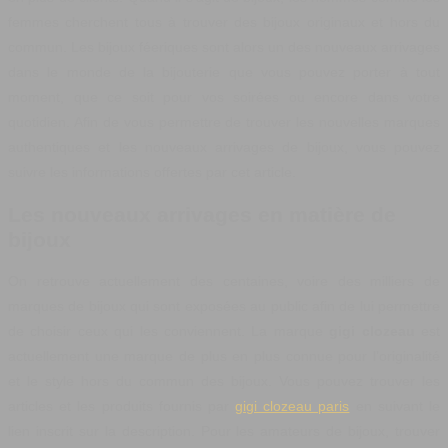
femmes cherchent tous à trouver des bijoux originaux et hors du
commun. Les bijoux féeriques sont alors un des nouveaux arrivages
dans le monde de la bijouterie que vous pouvez porter à tout
moment, que ce soit pour vos soirées ou encore dans votre
quotidien. Afin de vous permettre de trouver les nouvelles marques
authentiques et les nouveaux arrivages de bijoux, vous pouvez
suivre les informations offertes par cet article.
Les nouveaux arrivages en matière de
bijoux
On retrouve actuellement des centaines, voire des milliers de
marques de bijoux qui sont exposées au public afin de lui permettre
de choisir ceux qui les conviennent. La marque
gigi clozeau
est
actuellement une marque de plus en plus connue pour l’originalité
et le style hors du commun des bijoux. Vous pouvez trouver les
articles et les produits fournis par
gigi clozeau paris
en suivant le
lien inscrit sur la description. Pour les amateurs de bijoux, trouver