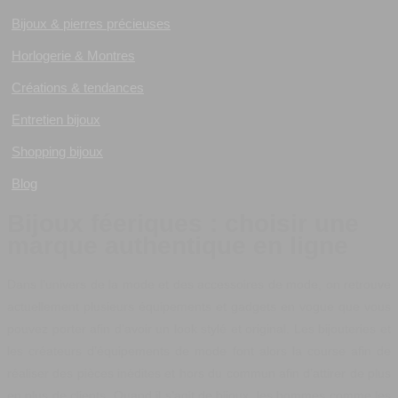
Bijoux & pierres précieuses
Horlogerie & Montres
Créations & tendances
Entretien bijoux
Shopping bijoux
Blog
Bijoux féeriques : choisir une
marque authentique en ligne
Dans l’univers de la mode et des accessoires de mode, on retrouve
actuellement plusieurs équipements et gadgets en vogue que vous
pouvez porter afin d’avoir un look stylé et original. Les bijouteries et
les créateurs d’équipements de mode font alors la course afin de
réaliser des pièces inédites et hors du commun afin d’attirer de plus
en plus de clients. Quand il s’agit de bijoux, les hommes comme les