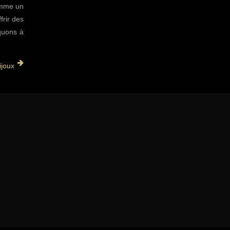
comme un
frir des
nquons à
ijoux