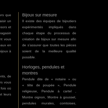
Bijoux sur mesure
lors que
aisir un
Il existe des équipes de bijoutiers
ésors et
expérimentés impliqués dans
magasin
chaque étape du processus de
nt vous
création de bijoux sur mesure afin
eaux en
de s’assurer que toutes les pièces
bijoux à
soient de la meilleure qualité
possible.
Horloges, pendules et
montres
nts, de
Pendule dite de « notaire » ou
ors vous
« tête de poupée », Pendule
 fois où
religieuse, Pendule à cartel ,
et leurs
Montre oignon, Montre à gousset,
pendules murales, comtoises,