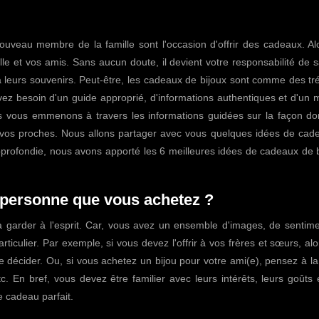
nouveau membre de la famille sont l'occasion d'offrir des cadeaux. A
lle et vos amis. Sans aucun doute, il devient votre responsabilité de s
à leurs souvenirs. Peut-être, les cadeaux de bijoux sont comme des tr
ez besoin d'un guide approprié, d'informations authentiques et d'un 
ous vous emmenons à travers les informations guidées sur la façon do
r vos proches. Nous allons partager avec vous quelques idées de cad
pprofondie, nous avons apporté les 6 meilleures idées de cadeaux de 
la personne que vous achetez ?
à garder à l'esprit. Car, vous avez un ensemble d'images, de sentime
ticulier. Par exemple, si vous devez l'offrir à vos frères et sœurs, al
de décider. Ou, si vous achetez un bijou pour votre ami(e), pensez à la
etc. En bref, vous devez être familier avec leurs intérêts, leurs goûts 
e cadeau parfait.